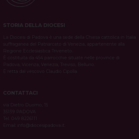
STORIA DELLA DIOCESI
La Diocesi di Padova è una sede della Chiesa cattolica in Italia
suffraganea del Patriarcato di Venezia, appartenente alla
Regione Ecclesiastica Triveneto.
È costituita da 454 parrocchie situate nelle province di
Padova, Vicenza, Venezia, Treviso, Belluno.
È retta dal vescovo Claudio Cipolla.
CONTATTACI
via Dietro Duomo, 15
35139 PADOVA
Tel. 049 8226111
Email:
info@diocesipadova.it