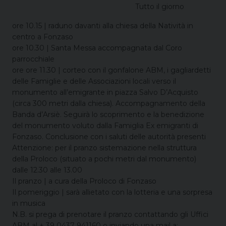
Tutto il giorno
ore 10.15 | raduno davanti alla chiesa della Natività in
centro a Fonzaso
ore 10.30 | Santa Messa accompagnata dal Coro
parrocchiale
ore ore 11.30 | corteo con il gonfalone ABM, i gagliardetti
delle Famiglie e delle Associazioni locali verso il
monumento all’emigrante in piazza Salvo D’Acquisto
(circa 300 metri dalla chiesa). Accompagnamento della
Banda d’Arsiè. Seguirà lo scoprimento e la benedizione
del monumento voluto dalla Famiglia Ex emigranti di
Fonzaso. Conclusione con i saluti delle autorità presenti
Attenzione: per il pranzo sistemazione nella struttura
della Proloco (situato a pochi metri dal monumento)
dalle 12.30 alle 13.00
Il pranzo | a cura della Proloco di Fonzaso
Il pomeriggio | sarà allietato con la lotteria e una sorpresa
in musica
N.B. si prega di prenotare il pranzo contattando gli Uffici
ABM al + 39 0437 941160 o inviando una mail a: