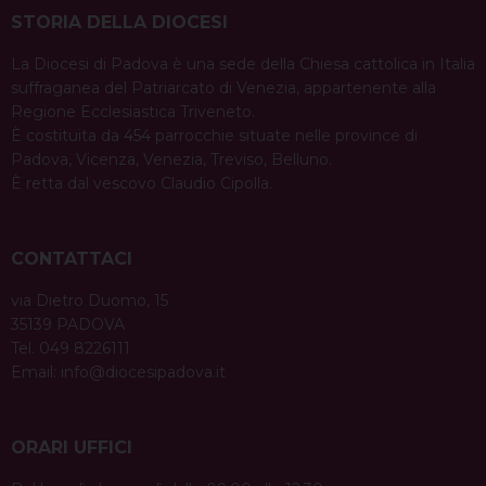
STORIA DELLA DIOCESI
La Diocesi di Padova è una sede della Chiesa cattolica in Italia
suffraganea del Patriarcato di Venezia, appartenente alla
Regione Ecclesiastica Triveneto.
È costituita da 454 parrocchie situate nelle province di
Padova, Vicenza, Venezia, Treviso, Belluno.
È retta dal vescovo Claudio Cipolla.
CONTATTACI
via Dietro Duomo, 15
35139 PADOVA
Tel. 049 8226111
Email:
info@diocesipadova.it
ORARI UFFICI