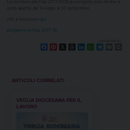
Le iscrizioni alla Fisp 2017-2018 avvengono solo on line e
sono aperte dal 14 luglio al 30 settembre.
info e inscrizioni
qui
programma Fisp 2017 18
condividi su
F
P
X
T
L
W
T
E
P
a
i
h
i
h
e
m
r
c
n
r
n
a
l
a
i
e
t
e
k
t
e
i
n
b
e
a
e
s
g
l
t
o
r
d
d
A
r
VEDI ANCHE
o
e
s
I
p
a
k
s
n
p
m
VEGLIA DIOCESANA PER IL
t
LAVORO