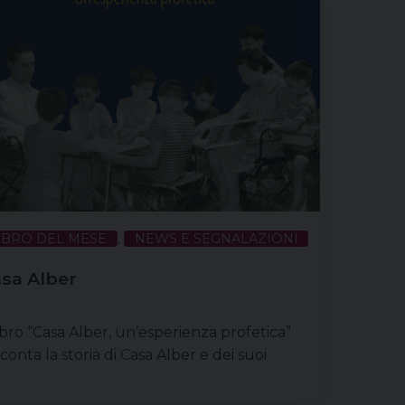
IBRO DEL MESE
,
NEWS E SEGNALAZIONI
sa Alber
libro “Casa Alber, un’esperienza profetica”
conta la storia di Casa Alber e dei suoi
datori, i coniugi Albertina Negri e Silvio
bieri, da molti considerati “santi della porta