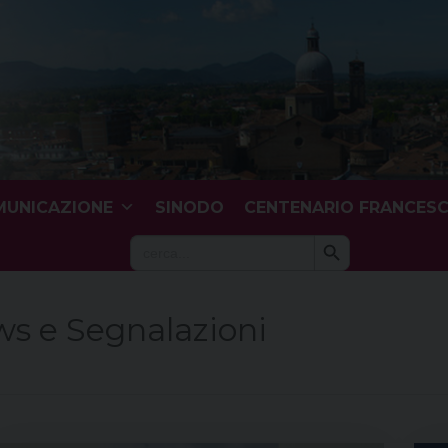
UNICAZIONE
SINODO
CENTENARIO FRANCES
Search Button
Search
for:
s e Segnalazioni