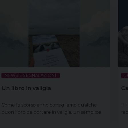
NEWS E SEGNALAZIONI
L
Un libro in valigia
Ca
Come lo scorso anno consigliamo qualche
Il 
buon libro da portare in valigia, un semplice
rac
modo per continuare ad alimentare il servizio
fon
di catechisti, accompagnatori, educatori e
Bar