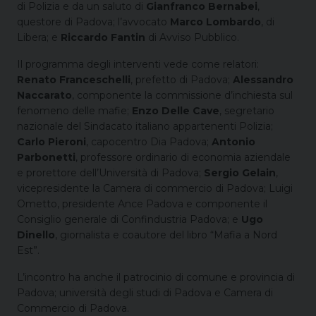
di Polizia e da un saluto di
Gianfranco Bernabei
,
questore di Padova; l’avvocato
Marco Lombardo
, di
Libera; e
Riccardo Fantin
di Avviso Pubblico.
Il programma degli interventi vede come relatori:
Renato Franceschelli
, prefetto di Padova;
Alessandro
Naccarato
, componente la commissione d’inchiesta sul
fenomeno delle mafi­e;
Enzo Delle Cave
, segretario
nazionale del Sindacato italiano appartenenti Polizia;
Carlo Pieroni
, capocentro Dia Padova;
Antonio
Parbonetti
, professore ordinario di economia aziendale
e prorettore dell’Università di Padova;
Sergio Gelain
,
vicepresidente la Camera di commercio di Padova; Luigi
Ometto, presidente Ance Padova e componente il
Consiglio generale di Con­findustria Padova; e
Ugo
Dinello
, giornalista e coautore del libro “Mafi­a a Nord
Est”.
L’incontro ha anche il patrocinio di comune e provincia di
Padova; università degli studi di Padova e Camera di
Commercio di Padova.