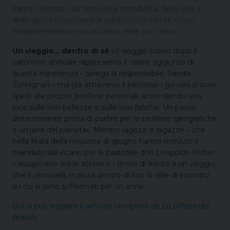
hanno riflettuto sui temi della mondialità, dello stile e
dello spirito missionario e sull’incontro con se stessi,
fondamentale per un incontro reale con l’altro.
Un viaggio… dentro di sé
«Il viaggio estivo dopo il
cammino annuale rappresenta il valore aggiunto di
questa esperienza – spiega la responsabile, Sandra
Zemignan – ma già attraverso il percorso i giovani si sono
spinti alle proprie periferie personali, accendendo una
luce sulle loro bellezze e sulle loro fatiche. Un passo
determinante prima di partire per le periferie geografiche
e umane del pianeta». Mentre ragazzi e ragazze – che
nella festa della missione di giugno hanno ricevuto il
mandato dal vicario per la pastorale don Leopoldo Voltan
– assaporano ora le attese e i timori di fronte a un viaggio
che li cambierà, matura dentro di loro lo stile di incontro
su cui si sono soffermati per un anno.
Qui si può leggere il servizio completo de
La Difesa del
popolo