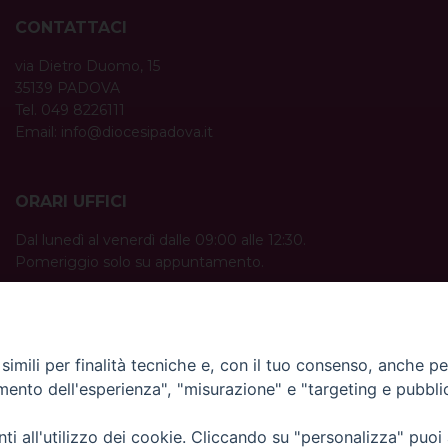
CONTATTACI
via Dietro Duomo, 15
35139 PADOVA
Tel. 049 8226111
Email:
info@diocesipadova.it
ORARI UFFICI
Dal lunedì al venerdì dalle 09:00 alle 12:30.
Pomeriggio solo su appuntamento.
imili per finalità tecniche e, con il tuo consenso, anche per 
amento dell'esperienza", "misurazione" e "targeting e pubbli
i all'utilizzo dei cookie. Cliccando su "personalizza" puoi