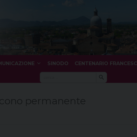
UNICAZIONE
SINODO
CENTENARIO FRANCES
Search Button
Search
for:
cono permanente