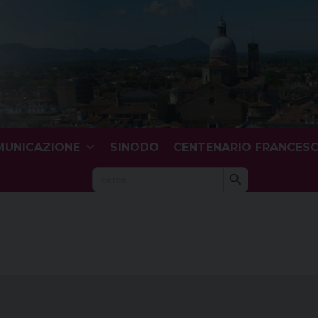
UNICAZIONE
SINODO
CENTENARIO FRANCES
Search Button
Search
for: