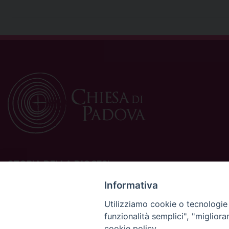
STORIA DELLA DIOCESI
La Diocesi di Padova è una sede della Chiesa cattolica in
Informativa
Italia suffraganea del Patriarcato di Venezia, appartenente
Utilizziamo cookie o tecnologie s
alla Regione Ecclesiastica Triveneto.
funzionalità semplici", "miglior
È costituita da 454 parrocchie situate nelle province di
cookie policy.
Padova, Vicenza, Venezia, Treviso, Belluno.