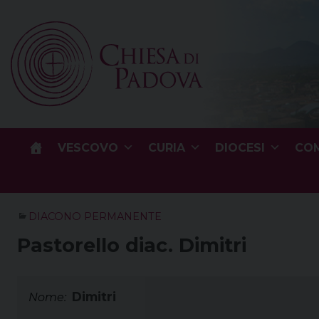
Skip
to
content
VESCOVO
CURIA
DIOCESI
COM
DIACONO PERMANENTE
Pastorello diac. Dimitri
Dimitri
Nome: