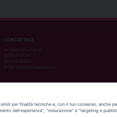
CONTATTACI
via Dietro Duomo, 15
35139 PADOVA
Tel. 049 8226111
Email:
info@diocesipadova.it
ORARI UFFICI
Dal lunedì al venerdì dalle 09:00 alle 12:30.
Pomeriggio solo su appuntamento.
imili per finalità tecniche e, con il tuo consenso, anche per 
amento dell'esperienza", "misurazione" e "targeting e pubbli