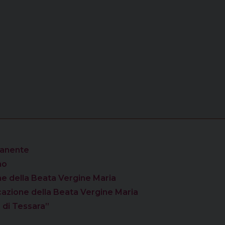
manente
no
one della Beata Vergine Maria
icazione della Beata Vergine Maria
a di Tessara”