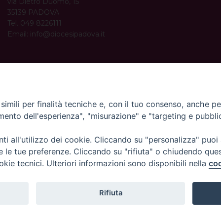
via Dietro Duomo, 15
35139 PADOVA
Tel. 049 8226111
Email:
info@diocesipadova.it
ORARI UFFICI
Dal lunedì al venerdì dalle 09:00 alle 12:30.
Pomeriggio solo su appuntamento.
imili per finalità tecniche e, con il tuo consenso, anche per 
amento dell'esperienza", "misurazione" e "targeting e pubbli
i all'utilizzo dei cookie. Cliccando su "personalizza" puoi
re le tue preferenze. Cliccando su "rifiuta" o chiudendo que
okie tecnici. Ulteriori informazioni sono disponibili nella
coo
Rifiuta