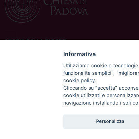
STORIA DELLA DIOCESI
La Diocesi di Padova è una sede della Chiesa cattolica in
Informativa
Italia suffraganea del Patriarcato di Venezia, appartenente
Utilizziamo cookie o tecnologie s
alla Regione Ecclesiastica Triveneto.
funzionalità semplici", "miglior
È costituita da 454 parrocchie situate nelle province di
cookie policy.
Padova, Vicenza, Venezia, Treviso, Belluno.
È retta dal vescovo Claudio Cipolla.
Cliccando su "accetta" acconsent
cookie utilizzati e personalizza
navigazione installando i soli co
Personalizza