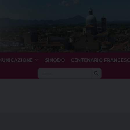
UNICAZIONE
SINODO
CENTENARIO FRANCES
Search Button
Search
for: