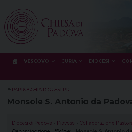
Skip
to
content
VESCOVO
CURIA
DIOCESI
COM
PARROCCHIA DIOCESI PD
Monsole S. Antonio da Padov
Diocesi di Padova
»
Piovese
»
Collaborazione Pastor
Denominazione ufficiale:
Monsole S. Antonio d