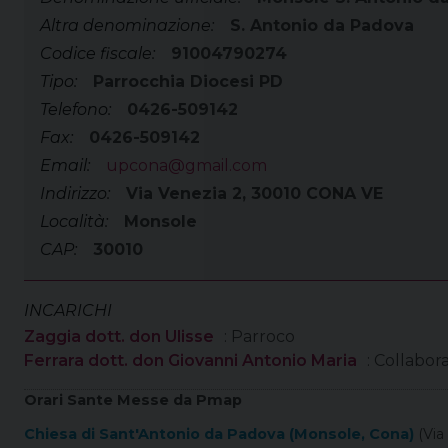
Altra denominazione:
S. Antonio da Padova
Codice fiscale:
91004790274
Tipo:
Parrocchia Diocesi PD
Telefono:
0426-509142
Fax:
0426-509142
Email:
upcona@gmail.com
Indirizzo:
Via Venezia 2, 30010 CONA VE
Località:
Monsole
CAP:
30010
INCARICHI
Zaggia dott. don Ulisse
: Parroco
Ferrara dott. don Giovanni Antonio Maria
: Collabor
Orari Sante Messe da Pmap
Chiesa di Sant'Antonio da Padova (Monsole, Cona)
(Via