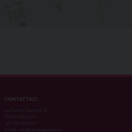
CONTATTACI
via Dietro Duomo, 15
35139 PADOVA
Tel. 049 8226111
Email:
info@diocesipadova.it