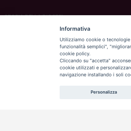
STORIA DELLA DIOCESI
La Diocesi di Padova è una sede della Chiesa cattolica in
Informativa
Italia suffraganea del Patriarcato di Venezia, appartenente
Utilizziamo cookie o tecnologie s
alla Regione Ecclesiastica Triveneto.
funzionalità semplici", "miglior
È costituita da 454 parrocchie situate nelle province di
cookie policy.
Padova, Vicenza, Venezia, Treviso, Belluno.
È retta dal vescovo Claudio Cipolla.
Cliccando su "accetta" acconsent
cookie utilizzati e personalizza
navigazione installando i soli co
Personalizza
Copyright©
ChiesadiPadova2022