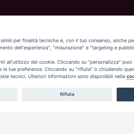
ORARI UFFICI
Dal lunedì al venerdì dalle 09:00 alle 12:30.
Pomeriggio solo su appuntamento.
imili per finalità tecniche e, con il tuo consenso, anche per 
amento dell'esperienza", "misurazione" e "targeting e pubbli
i all'utilizzo dei cookie. Cliccando su "personalizza" puoi
re le tue preferenze. Cliccando su "rifiuta" o chiudendo que
okie tecnici. Ulteriori informazioni sono disponibili nella
coo
Rifiuta