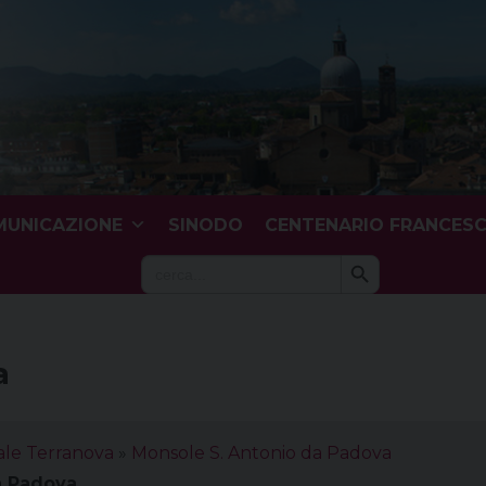
UNICAZIONE
SINODO
CENTENARIO FRANCES
Search Button
Search
for:
a
ale Terranova
»
Monsole S. Antonio da Padova
a Padova