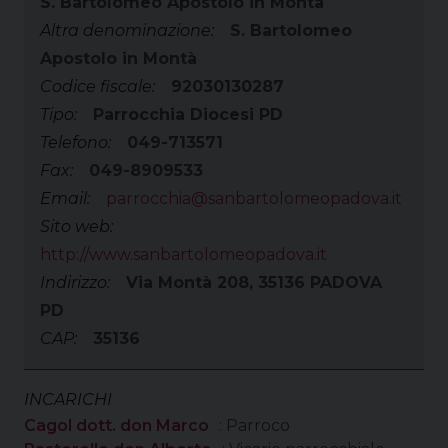
S. Bartolomeo Apostolo in Montà
Altra denominazione:
S. Bartolomeo
Apostolo in Montà
Codice fiscale:
92030130287
Tipo:
Parrocchia Diocesi PD
Telefono:
049-713571
Fax:
049-8909533
Email:
parrocchia@sanbartolomeopadova.it
Sito web:
http://www.sanbartolomeopadova.it
Indirizzo:
Via Montà 208, 35136 PADOVA
PD
CAP:
35136
INCARICHI
Cagol dott. don Marco
: Parroco