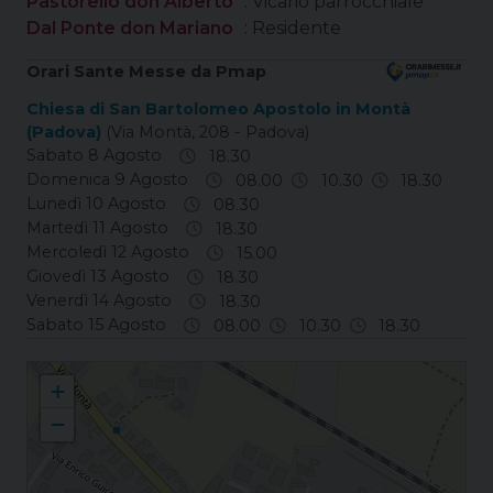
Pastorello don Alberto
: Vicario parrocchiale
Dal Ponte don Mariano
: Residente
Orari Sante Messe da Pmap
Chiesa di San Bartolomeo Apostolo in Montà
(Padova)
(Via Montà, 208 - Padova)
Sabato 8 Agosto
18.30
Domenica 9 Agosto
08.00
10.30
18.30
Lunedì 10 Agosto
08.30
Martedì 11 Agosto
18.30
Mercoledì 12 Agosto
15.00
Giovedì 13 Agosto
18.30
Venerdì 14 Agosto
18.30
Sabato 15 Agosto
08.00
10.30
18.30
Montà in Padova S. Bartolomeo Apostolo in Montà
+
−