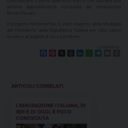
costituiscono il primo quartetto d’archi che suonerà una
sinfonia appositamente composta dal compositore
Nicola Piovani.
Il progetto
Metamorfosi
, è stato insignito della Medaglia
del Presidente della Repubblica Italiana per l’alto valore
sociale e di legalità di cui è portatore.
condividi su
F
P
X
T
L
W
T
E
P
a
i
h
i
h
e
m
r
c
n
r
n
a
l
a
i
e
t
e
k
t
e
i
n
b
e
a
e
s
g
l
t
o
r
d
d
A
r
VEDI ANCHE
o
e
s
I
p
a
k
s
n
p
m
L’EMIGRAZIONE ITALIANA, DI
t
IERI E DI OGGI, È POCO
CONOSCIUTA