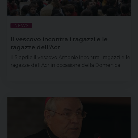
NEWS
Il vescovo incontra i ragazzi e le
ragazze dell'Acr
Il 5 aprile il vescovo Antonio incontra i ragazzi e le
ragazze dell'Acr in occasione della Domenica
delle Palme: un appuntamento tradizionale,
culmine del cammino di Quaresima dell'Acr e
introduzione alla Settimana Santa e alla
celebrazione della Pasqua.
condividi su
F
P
X
T
L
W
T
E
P
a
i
h
i
h
e
m
r
c
n
r
n
a
l
a
i
e
t
e
k
t
e
i
n