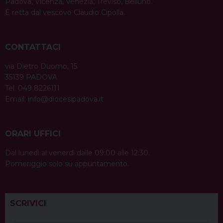
Padova, Vicenza, Venezia, Treviso, Belluno.
È retta dal vescovo Claudio Cipolla.
CONTATTACI
via Dietro Duomo, 15
35139 PADOVA
Tel. 049 8226111
Email:
info@diocesipadova.it
ORARI UFFICI
Dal lunedì al venerdì dalle 09:00 alle 12:30.
Pomeriggio solo su appuntamento.
SCRIVICI