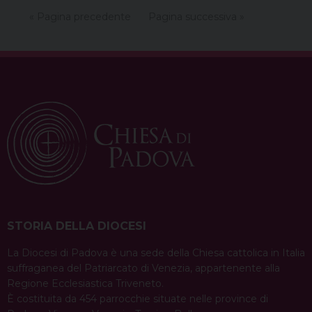
membro della Consulta per la pastorale della
« Pagina precedente
Pagina successiva »
Salute della Diocesi di Padova ha concluso il
convegno
condividi su
F
P
X
T
L
W
T
E
P
a
i
h
i
h
e
m
r
c
n
r
n
a
l
a
i
e
t
e
k
t
e
i
n
b
e
a
e
s
g
l
t
o
r
d
d
A
r
o
e
s
I
p
a
k
s
n
p
m
t
STORIA DELLA DIOCESI
La Diocesi di Padova è una sede della Chiesa cattolica in Italia
suffraganea del Patriarcato di Venezia, appartenente alla
Regione Ecclesiastica Triveneto.
È costituita da 454 parrocchie situate nelle province di