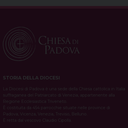
o
r
d
d
A
r
o
e
s
I
p
a
k
s
n
p
m
t
STORIA DELLA DIOCESI
La Diocesi di Padova è una sede della Chiesa cattolica in Italia
suffraganea del Patriarcato di Venezia, appartenente alla
Regione Ecclesiastica Triveneto.
È costituita da 454 parrocchie situate nelle province di
Padova, Vicenza, Venezia, Treviso, Belluno.
È retta dal vescovo Claudio Cipolla.