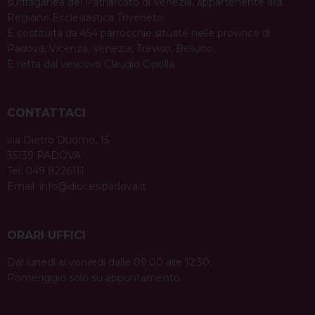
suffraganea del Patriarcato di Venezia, appartenente alla
Regione Ecclesiastica Triveneto.
È costituita da 454 parrocchie situate nelle province di
Padova, Vicenza, Venezia, Treviso, Belluno.
È retta dal vescovo Claudio Cipolla.
CONTATTACI
via Dietro Duomo, 15
35139 PADOVA
Tel. 049 8226111
Email:
info@diocesipadova.it
ORARI UFFICI
Dal lunedì al venerdì dalle 09:00 alle 12:30.
Pomeriggio solo su appuntamento.