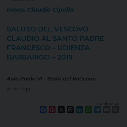
o
e
s
I
p
a
k
s
n
p
m
mons. Claudio Cipolla
t
SALUTO DEL VESCOVO
CLAUDIO AL SANTO PADRE
FRANCESCO – UDIENZA
BARBARIGO – 2019
Aula Paolo VI - Stato del Vaticano
23-03-2019
condividi su
F
P
X
T
L
W
T
E
P
a
i
h
i
h
e
m
r
c
n
r
n
a
l
a
i