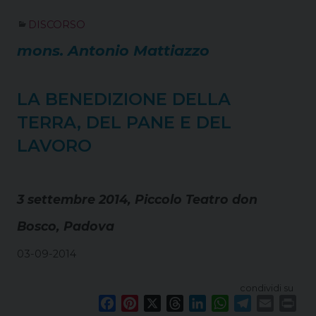
o
r
d
d
A
r
DISCORSO
o
e
s
I
p
a
k
s
n
p
m
mons. Antonio Mattiazzo
t
LA BENEDIZIONE DELLA
TERRA, DEL PANE E DEL
LAVORO
3 settembre 2014, Piccolo Teatro don
Bosco, Padova
03-09-2014
condividi su
F
P
X
T
L
W
T
E
P