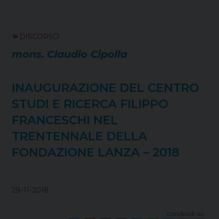
e
t
e
k
t
e
i
n
b
e
a
e
s
g
l
t
o
r
d
d
A
r
DISCORSO
o
e
s
I
p
a
k
s
n
p
m
mons. Claudio Cipolla
t
INAUGURAZIONE DEL CENTRO
STUDI E RICERCA FILIPPO
FRANCESCHI NEL
TRENTENNALE DELLA
FONDAZIONE LANZA – 2018
29-11-2018
condividi su