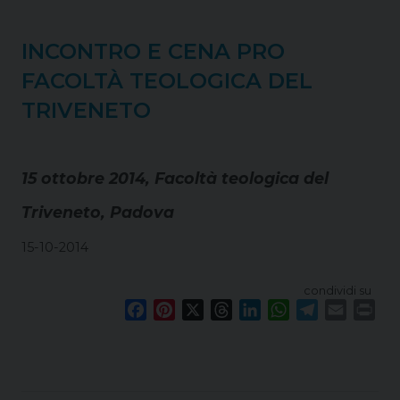
t
INCONTRO E CENA PRO
FACOLTÀ TEOLOGICA DEL
TRIVENETO
15 ottobre 2014, Facoltà teologica del
Triveneto, Padova
15-10-2014
condividi su
F
P
X
T
L
W
T
E
P
a
i
h
i
h
e
m
r
c
n
r
n
a
l
a
i
e
t
e
k
t
e
i
n
b
e
a
e
s
g
l
t