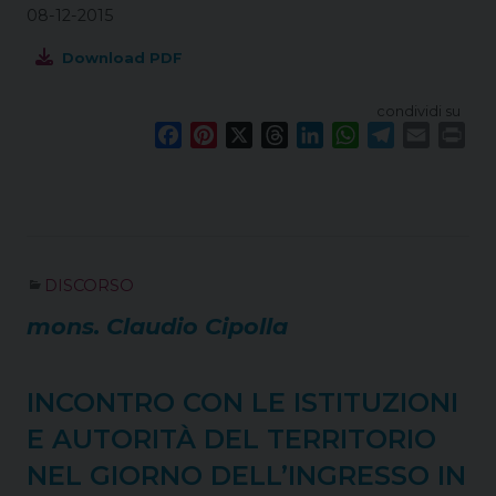
08-12-2015
Download PDF
condividi su
F
P
X
T
L
W
T
E
P
a
i
h
i
h
e
m
r
c
n
r
n
a
l
a
i
e
t
e
k
t
e
i
n
b
e
a
e
s
g
l
t
o
r
d
d
A
r
DISCORSO
o
e
s
I
p
a
k
s
n
p
m
mons. Claudio Cipolla
t
INCONTRO CON LE ISTITUZIONI
E AUTORITÀ DEL TERRITORIO
NEL GIORNO DELL’INGRESSO IN