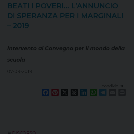
BEATI I POVERI… L’ANNUNCIO
DI SPERANZA PER I MARGINALI
– 2019
Intervento al Convegno per il mondo della
scuola
07-09-2019
condividi su
F
P
X
T
L
W
T
E
P
a
i
h
i
h
e
m
r
c
n
r
n
a
l
a
i
e
t
e
k
t
e
i
n
b
e
a
e
s
g
l
t
o
r
d
d
A
r
DISCORSO