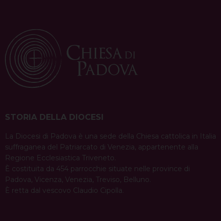
o
e
s
I
p
a
k
s
n
p
m
t
STORIA DELLA DIOCESI
La Diocesi di Padova è una sede della Chiesa cattolica in Italia
suffraganea del Patriarcato di Venezia, appartenente alla
Regione Ecclesiastica Triveneto.
È costituita da 454 parrocchie situate nelle province di
Padova, Vicenza, Venezia, Treviso, Belluno.
È retta dal vescovo Claudio Cipolla.