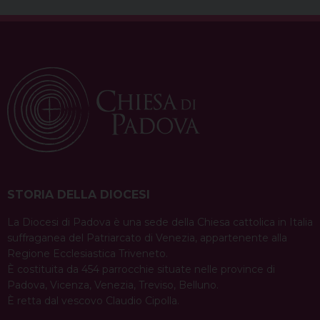
o
r
d
d
A
r
o
e
s
I
p
a
k
s
n
p
m
t
STORIA DELLA DIOCESI
La Diocesi di Padova è una sede della Chiesa cattolica in Italia
suffraganea del Patriarcato di Venezia, appartenente alla
Regione Ecclesiastica Triveneto.
È costituita da 454 parrocchie situate nelle province di
Padova, Vicenza, Venezia, Treviso, Belluno.
È retta dal vescovo Claudio Cipolla.