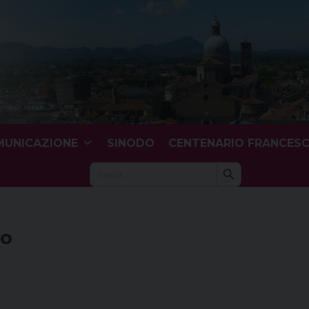
UNICAZIONE
SINODO
CENTENARIO FRANCES
Search Button
Search
for:
to