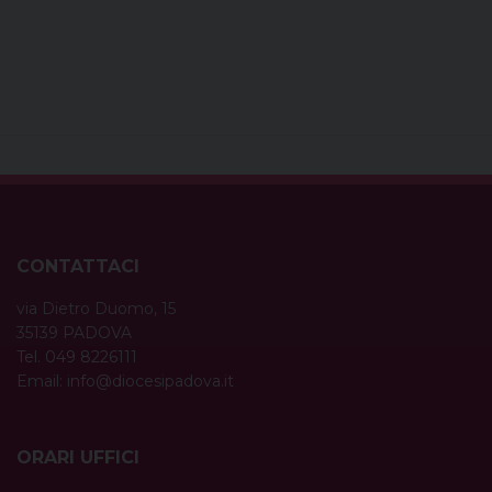
CONTATTACI
via Dietro Duomo, 15
35139 PADOVA
Tel. 049 8226111
Email:
info@diocesipadova.it
ORARI UFFICI