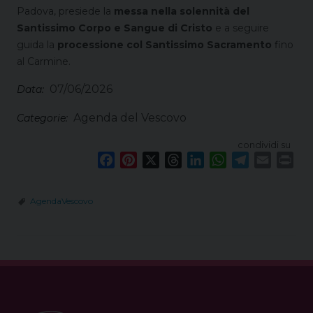
Padova, presiede la
messa nella solennità del
Santissimo Corpo e Sangue di Cristo
e a seguire
guida la
processione col Santissimo Sacramento
fino
al Carmine.
07/06/2026
Data:
Agenda del Vescovo
Categorie:
condividi su
F
P
X
T
L
W
T
E
P
a
i
h
i
h
e
m
r
c
n
r
n
a
l
a
i
AgendaVescovo
e
t
e
k
t
e
i
n
b
e
a
e
s
g
l
t
o
r
d
d
A
r
o
e
s
I
p
a
k
s
n
p
m
t