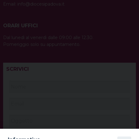
Email:
info@diocesipadova.it
ORARI UFFICI
Dal lunedì al venerdì dalle 09:00 alle 12:30.
Pomeriggio solo su appuntamento.
SCRIVICI