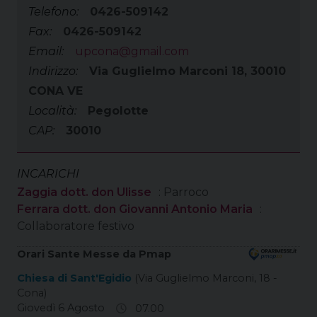
Telefono:
0426-509142
Fax:
0426-509142
Email:
upcona@gmail.com
Indirizzo:
Via Guglielmo Marconi 18, 30010
CONA VE
Località:
Pegolotte
CAP:
30010
INCARICHI
Zaggia dott. don Ulisse
: Parroco
Ferrara dott. don Giovanni Antonio Maria
:
Collaboratore festivo
Orari Sante Messe da Pmap
Chiesa di Sant'Egidio
(Via Guglielmo Marconi, 18 -
Cona)
Giovedì 6 Agosto
07.00