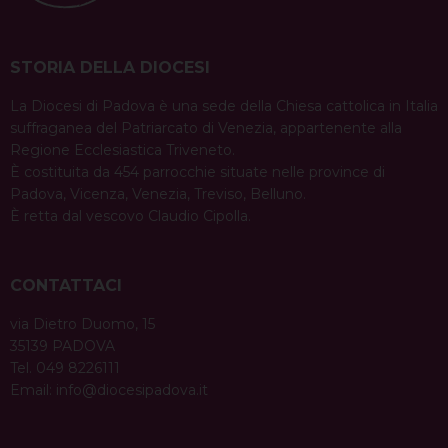
STORIA DELLA DIOCESI
La Diocesi di Padova è una sede della Chiesa cattolica in Italia
suffraganea del Patriarcato di Venezia, appartenente alla
Regione Ecclesiastica Triveneto.
È costituita da 454 parrocchie situate nelle province di
Padova, Vicenza, Venezia, Treviso, Belluno.
È retta dal vescovo Claudio Cipolla.
CONTATTACI
via Dietro Duomo, 15
35139 PADOVA
Tel. 049 8226111
Email:
info@diocesipadova.it