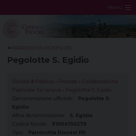
Skip
Menu
to
content
PARROCCHIA DIOCESI PD
Pegolotte S. Egidio
Diocesi di Padova
»
Piovese
»
Collaborazione
Pastorale Terranova
»
Pegolotte S. Egidio
Denominazione ufficiale:
Pegolotte S.
Egidio
Altra denominazione:
S. Egidio
Codice fiscale:
91004750278
Tipo:
Parrocchia Diocesi PD