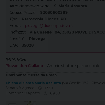
Altra denominazione:
S. Maria Assunta
Codice fiscale:
92030600289
Tipo:
Parrocchia Diocesi PD
Email:
piovega@diocesipadova.it
Indirizzo:
Via Caselle 184, 35028 PIOVE DI SAC
Località:
Piovega
CAP:
35028
INCARICHI
Piovan don Giuliano
: Amministratore parrocchiale
Orari Sante Messe da Pmap
Chiesa di Santa Maria Assunta
(Via Caselle, 184 - Piove d
Sabato 8 Agosto
17.30
Domenica 9 Agosto
09.30
Piovega S. Maria Assunta