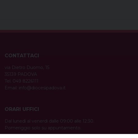
CONTATTACI
via Dietro Duomo, 15
35139 PADOVA
Tel. 049 8226111
Email:
info@diocesipadova.it
ORARI UFFICI
Dal lunedì al venerdì dalle 09:00 alle 12:30.
Pomeriggio solo su appuntamento.