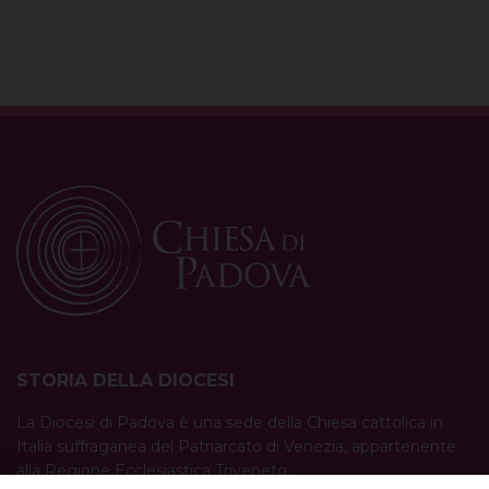
STORIA DELLA DIOCESI
La Diocesi di Padova è una sede della Chiesa cattolica in
Italia suffraganea del Patriarcato di Venezia, appartenente
alla Regione Ecclesiastica Triveneto.