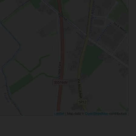
Leaflet
| Map data ©
OpenStreetMap
contributors