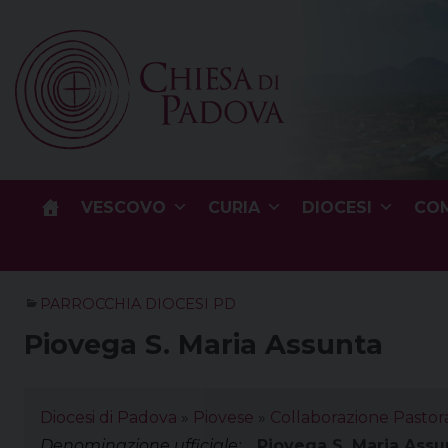
Skip
to
content
VESCOVO
CURIA
DIOCESI
COM
PARROCCHIA DIOCESI PD
Piovega S. Maria Assunta
Diocesi di Padova
»
Piovese
»
Collaborazione Pastor
Denominazione ufficiale:
Piovega S. Maria Assu