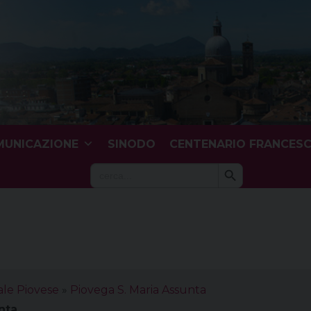
UNICAZIONE
SINODO
CENTENARIO FRANCES
Search Button
Search
for:
ale Piovese
»
Piovega S. Maria Assunta
nta