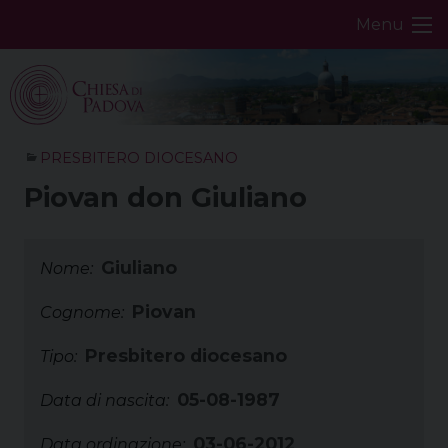
Skip
Menu
to
content
PRESBITERO DIOCESANO
Piovan don Giuliano
Giuliano
Nome:
Piovan
Cognome:
Presbitero diocesano
Tipo:
05-08-1987
Data di nascita:
03-06-2012
Data ordinazione: