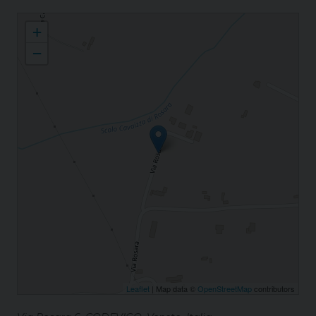
Rosara S. Daniele Profeta
+
−
Leaflet
| Map data ©
OpenStreetMap
contributors