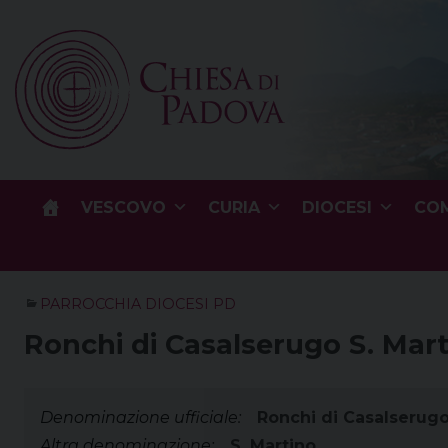
Skip
to
content
VESCOVO
CURIA
DIOCESI
COM
PARROCCHIA DIOCESI PD
Ronchi di Casalserugo S. Mar
Denominazione ufficiale:
Ronchi di Casalserugo
Altra denominazione:
S. Martino