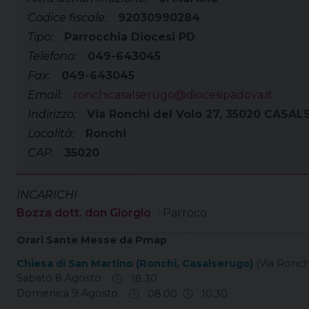
Codice fiscale:
92030990284
Tipo:
Parrocchia Diocesi PD
Telefono:
049-643045
Fax:
049-643045
Email:
ronchicasalserugo@diocesipadova.it
Indirizzo:
Via Ronchi del Volo 27, 35020 CASA
Località:
Ronchi
CAP:
35020
INCARICHI
Bozza dott. don Giorgio
: Parroco
Orari Sante Messe da Pmap
Chiesa di San Martino (Ronchi, Casalserugo)
(Via Ronch
Sabato 8 Agosto
18.30
Domenica 9 Agosto
08.00
10.30