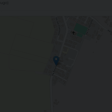
rugo)