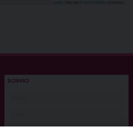
Leaflet
| Map data ©
OpenStreetMap
contributors
SCRIVICI