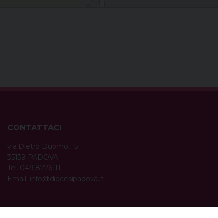
CONTATTACI
via Dietro Duomo, 15
35139 PADOVA
Tel. 049 8226111
Email:
info@diocesipadova.it
ORARI UFFICI