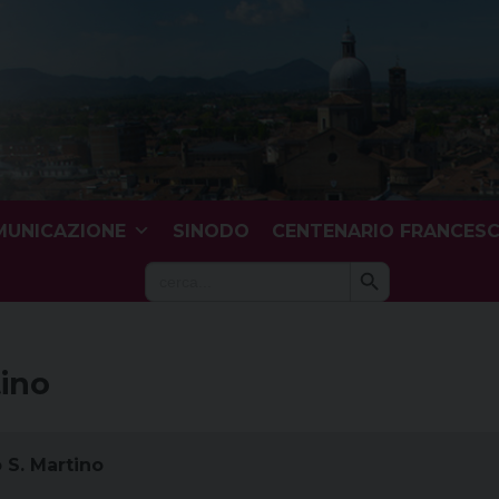
UNICAZIONE
SINODO
CENTENARIO FRANCES
Search Button
Search
for:
tino
 S. Martino