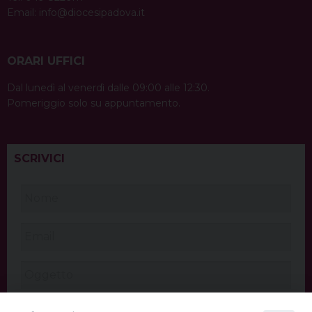
Email:
info@diocesipadova.it
ORARI UFFICI
Dal lunedì al venerdì dalle 09:00 alle 12:30.
Pomeriggio solo su appuntamento.
SCRIVICI