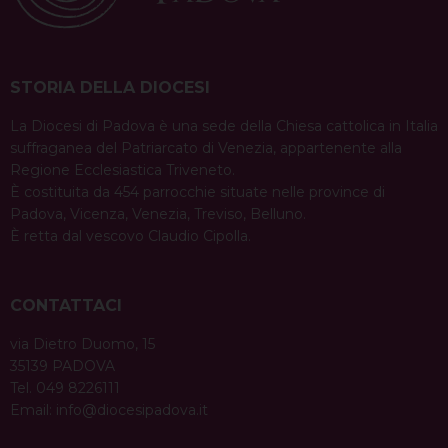
STORIA DELLA DIOCESI
La Diocesi di Padova è una sede della Chiesa cattolica in Italia
suffraganea del Patriarcato di Venezia, appartenente alla
Regione Ecclesiastica Triveneto.
È costituita da 454 parrocchie situate nelle province di
Padova, Vicenza, Venezia, Treviso, Belluno.
È retta dal vescovo Claudio Cipolla.
CONTATTACI
via Dietro Duomo, 15
35139 PADOVA
Tel. 049 8226111
Email:
info@diocesipadova.it