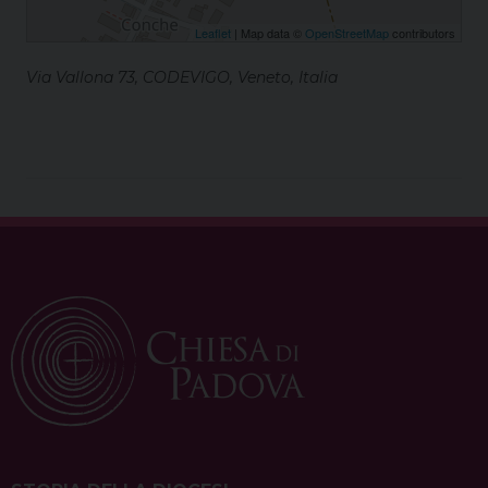
Leaflet
| Map data ©
OpenStreetMap
contributors
Via Vallona 73, CODEVIGO, Veneto, Italia