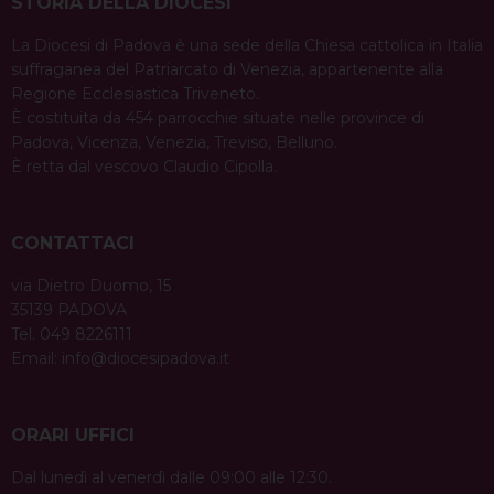
STORIA DELLA DIOCESI
La Diocesi di Padova è una sede della Chiesa cattolica in Italia
suffraganea del Patriarcato di Venezia, appartenente alla
Regione Ecclesiastica Triveneto.
È costituita da 454 parrocchie situate nelle province di
Padova, Vicenza, Venezia, Treviso, Belluno.
È retta dal vescovo Claudio Cipolla.
CONTATTACI
via Dietro Duomo, 15
35139 PADOVA
Tel. 049 8226111
Email:
info@diocesipadova.it
ORARI UFFICI
Dal lunedì al venerdì dalle 09:00 alle 12:30.