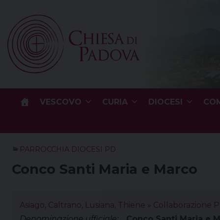
Skip
to
content
VESCOVO
CURIA
DIOCESI
COM
PARROCCHIA DIOCESI PD
Conco Santi Maria e Marco
Asiago, Caltrano, Lusiana, Thiene
»
Collaborazione P
Denominazione ufficiale:
Conco Santi Maria e 