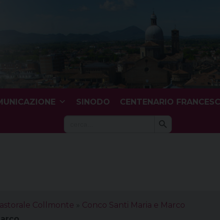
UNICAZIONE
SINODO
CENTENARIO FRANCES
Search Button
Search
for:
astorale Collmonte
»
Conco Santi Maria e Marco
Marco