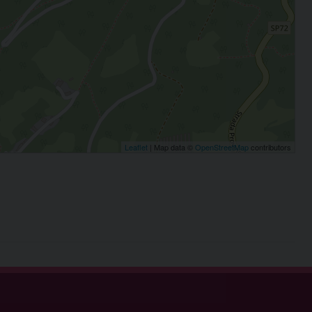
Leaflet
| Map data ©
OpenStreetMap
contributors