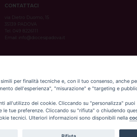
CONTATTACI
via Dietro Duomo, 15
35139 PADOVA
Tel. 049 8226111
Email:
info@diocesipadova.it
ORARI UFFICI
Dal lunedì al venerdì dalle 09:00 alle 12:30.
Pomeriggio solo su appuntamento.
imili per finalità tecniche e, con il tuo consenso, anche per 
amento dell'esperienza", "misurazione" e "targeting e pubbli
i all'utilizzo dei cookie. Cliccando su "personalizza" puoi
re le tue preferenze. Cliccando su "rifiuta" o chiudendo que
okie tecnici. Ulteriori informazioni sono disponibili nella
coo
Rifiuta