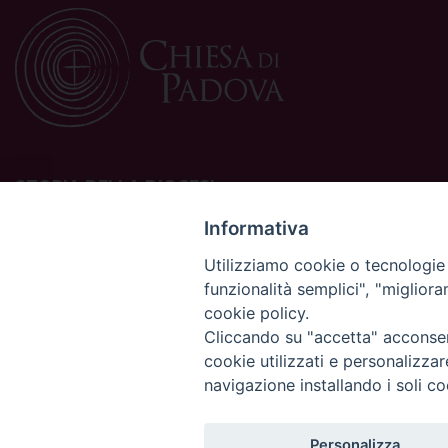
STORIA DELLA DIOCESI
La Diocesi di Padova è una sede della Chiesa cattolica in
Informativa
Italia suffraganea del Patriarcato di Venezia, appartenente
Utilizziamo cookie o tecnologie s
alla Regione Ecclesiastica Triveneto.
funzionalità semplici", "miglior
È costituita da 454 parrocchie situate nelle province di
cookie policy.
Padova, Vicenza, Venezia, Treviso, Belluno.
È retta dal vescovo Claudio Cipolla.
Cliccando su "accetta" acconsent
cookie utilizzati e personalizza
navigazione installando i soli co
Personalizza