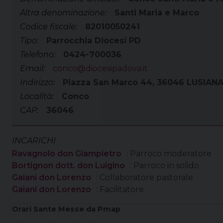
Altra denominazione:
Santi Maria e Marco
Codice fiscale:
82010050241
Tipo:
Parrocchia Diocesi PD
Telefono:
0424-700036
Email:
conco@diocesipadova.it
Indirizzo:
Piazza San Marco 44, 36046 LUSIAN
Località:
Conco
CAP:
36046
INCARICHI
Ravagnolo don Giampietro
: Parroco moderatore
Bortignon dott. don Luigino
: Parroco in solido
Gaiani don Lorenzo
: Collaboratore pastorale
Gaiani don Lorenzo
: Facilitatore
Orari Sante Messe da Pmap