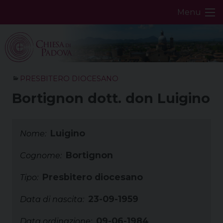
Skip
Menu
to
content
PRESBITERO DIOCESANO
Bortignon dott. don Luigino
Luigino
Nome:
Bortignon
Cognome:
Presbitero diocesano
Tipo:
23-09-1959
Data di nascita:
09-06-1984
Data ordinazione: