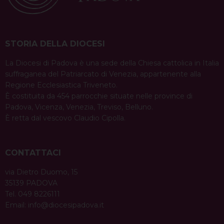
STORIA DELLA DIOCESI
La Diocesi di Padova è una sede della Chiesa cattolica in Italia
suffraganea del Patriarcato di Venezia, appartenente alla
Regione Ecclesiastica Triveneto.
È costituita da 454 parrocchie situate nelle province di
Padova, Vicenza, Venezia, Treviso, Belluno.
È retta dal vescovo Claudio Cipolla.
CONTATTACI
via Dietro Duomo, 15
35139 PADOVA
Tel. 049 8226111
Email:
info@diocesipadova.it