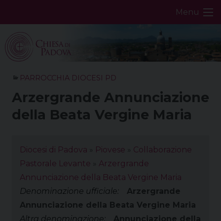
Skip
Menu
to
content
PARROCCHIA DIOCESI PD
Arzergrande Annunciazione
della Beata Vergine Maria
Diocesi di Padova
»
Piovese
»
Collaborazione
Pastorale Levante
»
Arzergrande
Annunciazione della Beata Vergine Maria
Denominazione ufficiale:
Arzergrande
Annunciazione della Beata Vergine Maria
Altra denominazione:
Annunciazione della