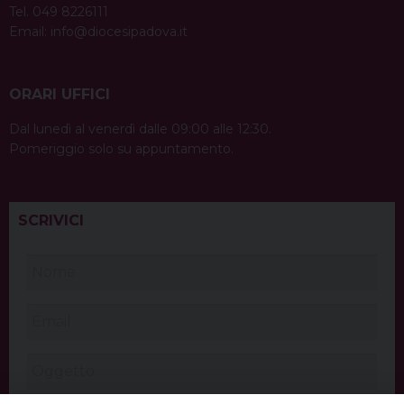
Tel. 049 8226111
Email:
info@diocesipadova.it
ORARI UFFICI
Dal lunedì al venerdì dalle 09:00 alle 12:30.
Pomeriggio solo su appuntamento.
SCRIVICI