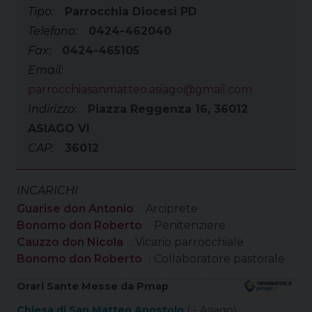
Tipo:
Parrocchia Diocesi PD
Telefono:
0424-462040
Fax:
0424-465105
Email:
parrocchiasanmatteo.asiago@gmail.com
Indirizzo:
Piazza Reggenza 16, 36012
ASIAGO VI
CAP:
36012
INCARICHI
Guarise don Antonio
: Arciprete
Bonomo don Roberto
: Penitenziere
Cauzzo don Nicola
: Vicario parrocchiale
Bonomo don Roberto
: Collaboratore pastorale
Orari Sante Messe da Pmap
Chiesa di San Matteo Apostolo
( - Asiago)