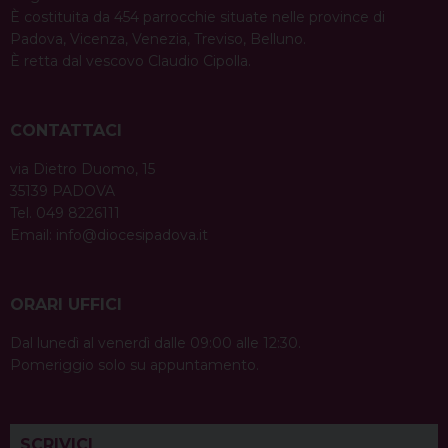
È costituita da 454 parrocchie situate nelle province di
Padova, Vicenza, Venezia, Treviso, Belluno.
È retta dal vescovo Claudio Cipolla.
CONTATTACI
via Dietro Duomo, 15
35139 PADOVA
Tel. 049 8226111
Email:
info@diocesipadova.it
ORARI UFFICI
Dal lunedì al venerdì dalle 09:00 alle 12:30.
Pomeriggio solo su appuntamento.
SCRIVICI