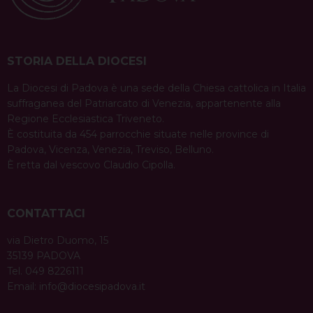
STORIA DELLA DIOCESI
La Diocesi di Padova è una sede della Chiesa cattolica in Italia
suffraganea del Patriarcato di Venezia, appartenente alla
Regione Ecclesiastica Triveneto.
È costituita da 454 parrocchie situate nelle province di
Padova, Vicenza, Venezia, Treviso, Belluno.
È retta dal vescovo Claudio Cipolla.
CONTATTACI
via Dietro Duomo, 15
35139 PADOVA
Tel. 049 8226111
Email:
info@diocesipadova.it