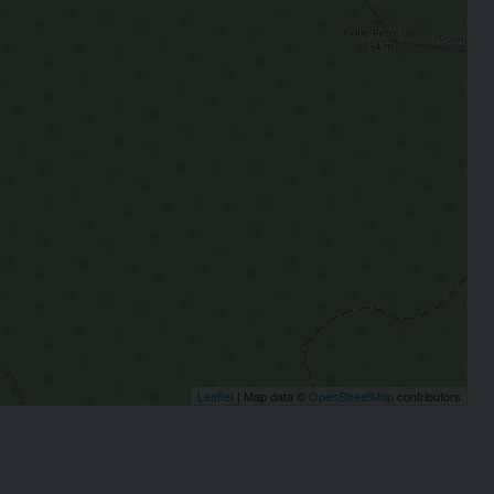
Leaflet
| Map data ©
OpenStreetMap
contributors