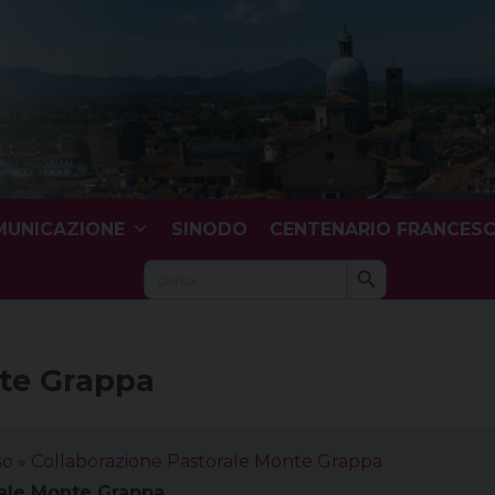
UNICAZIONE
SINODO
CENTENARIO FRANCES
Search Button
Search
for:
nte Grappa
so
»
Collaborazione Pastorale Monte Grappa
rale Monte Grappa