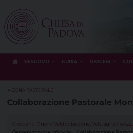
Skip
to
content
VESCOVO
CURIA
DIOCESI
COM
ZONA PASTORALE
Collaborazione Pastorale Mo
Crespano, Quero-Valdobbiadene, Valstagna-Fonza
Denominazione ufficiale:
Collaborazione Pasto