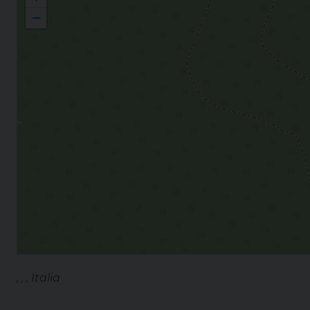
−
, , , Italia