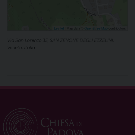
Leaflet
| Map data ©
OpenStreetMap
contributors
Via San Lorenzo 35, SAN ZENONE DEGLI EZZELINI,
Veneto, Italia