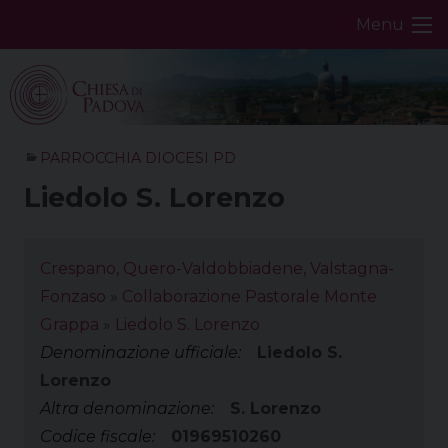
Skip
Menu
to
content
PARROCCHIA DIOCESI PD
Liedolo S. Lorenzo
Crespano, Quero-Valdobbiadene, Valstagna-
Fonzaso
»
Collaborazione Pastorale Monte
Grappa
»
Liedolo S. Lorenzo
Denominazione ufficiale:
Liedolo S.
Lorenzo
Altra denominazione:
S. Lorenzo
Codice fiscale:
01969510260