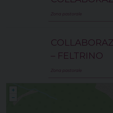
Zona pastorale
COLLABORAZ
– FELTRINO
Zona pastorale
Crespano, Quero-Valdobbiadene, Valstagna-Fonzaso
+
−