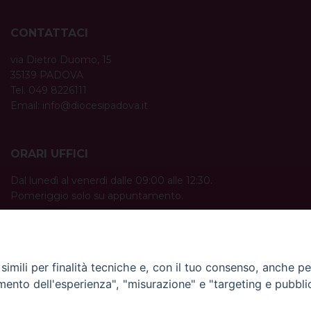
CONTATTACI
via Dietro Duomo, 15
35139 PADOVA
Tel. 049 8226111
Email:
info@diocesipadova.it
ORARI UFFICI
Dal lunedì al venerdì dalle 09:00 alle 12:30.
Pomeriggio solo su appuntamento.
imili per finalità tecniche e, con il tuo consenso, anche per 
amento dell'esperienza", "misurazione" e "targeting e pubbli