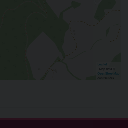
Leaflet
| Map data ©
OpenStreetMap
contributors