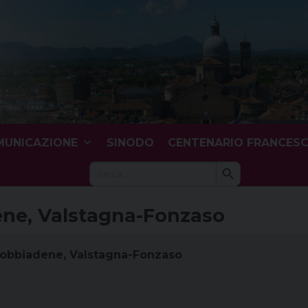
UNICAZIONE
SINODO
CENTENARIO FRANCES
Search Button
Search
for:
ne, Valstagna-Fonzaso
obbiadene, Valstagna-Fonzaso