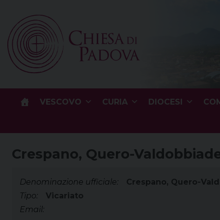
Skip
to
content
VESCOVO
CURIA
DIOCESI
COM
Crespano, Quero-Valdobbiade
Denominazione ufficiale:
Crespano, Quero-Vald
Tipo:
Vicariato
Email: