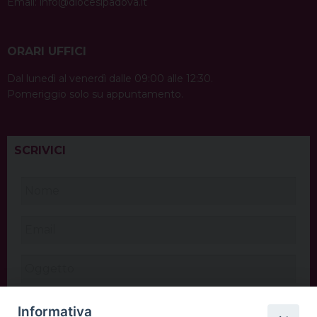
Email:
info@diocesipadova.it
ORARI UFFICI
Dal lunedì al venerdì dalle 09:00 alle 12:30.
Pomeriggio solo su appuntamento.
SCRIVICI
Informativa