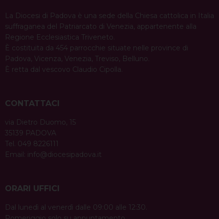
La Diocesi di Padova è una sede della Chiesa cattolica in Italia
suffraganea del Patriarcato di Venezia, appartenente alla
Regione Ecclesiastica Triveneto.
È costituita da 454 parrocchie situate nelle province di
Padova, Vicenza, Venezia, Treviso, Belluno.
È retta dal vescovo Claudio Cipolla.
CONTATTACI
via Dietro Duomo, 15
35139 PADOVA
Tel. 049 8226111
Email:
info@diocesipadova.it
ORARI UFFICI
Dal lunedì al venerdì dalle 09:00 alle 12:30.
Pomeriggio solo su appuntamento.