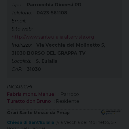
Tipo:
Parrocchia Diocesi PD
Telefono:
0423-561108
Email:
Sito web:
http://www.santeulalia.altervista.org
Indirizzo:
Via Vecchia del Molinetto 5,
31030 BORSO DEL GRAPPA TV
Località:
S. Eulalia
CAP:
31030
INCARICHI
Fabris mons. Manuel
: Parroco
Turatto don Bruno
: Residente
Orari Sante Messe da Pmap
Chiesa di Sant'Eulalia
(Via Vecchia del Molinetto, 5 -
Borso del Grappa)