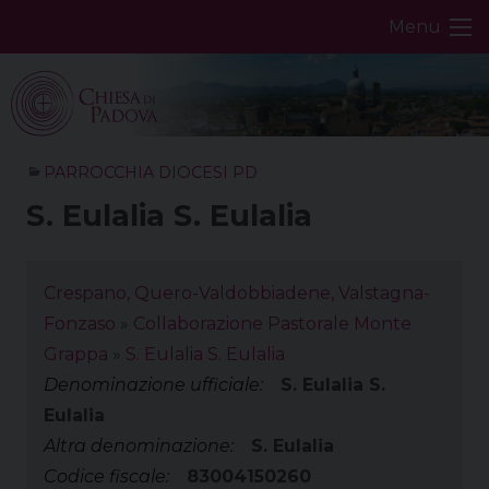
Skip
Menu
to
content
PARROCCHIA DIOCESI PD
S. Eulalia S. Eulalia
Crespano, Quero-Valdobbiadene, Valstagna-
Fonzaso
»
Collaborazione Pastorale Monte
Grappa
»
S. Eulalia S. Eulalia
Denominazione ufficiale:
S. Eulalia S.
Eulalia
Altra denominazione:
S. Eulalia
Codice fiscale:
83004150260