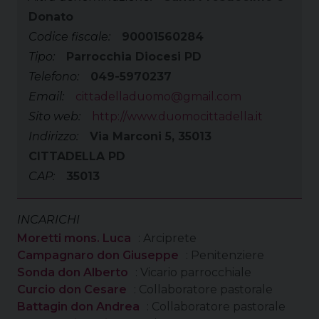
Donato
Codice fiscale:
90001560284
Tipo:
Parrocchia Diocesi PD
Telefono:
049-5970237
Email:
cittadelladuomo@gmail.com
Sito web:
http://www.duomocittadella.it
Indirizzo:
Via Marconi 5, 35013
CITTADELLA PD
CAP:
35013
INCARICHI
Moretti mons. Luca
: Arciprete
Campagnaro don Giuseppe
: Penitenziere
Sonda don Alberto
: Vicario parrocchiale
Curcio don Cesare
: Collaboratore pastorale
Battagin don Andrea
: Collaboratore pastorale