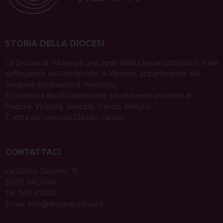
STORIA DELLA DIOCESI
La Diocesi di Padova è una sede della Chiesa cattolica in Italia
suffraganea del Patriarcato di Venezia, appartenente alla
Regione Ecclesiastica Triveneto.
È costituita da 454 parrocchie situate nelle province di
Padova, Vicenza, Venezia, Treviso, Belluno.
È retta dal vescovo Claudio Cipolla.
CONTATTACI
via Dietro Duomo, 15
35139 PADOVA
Tel. 049 8226111
Email:
info@diocesipadova.it