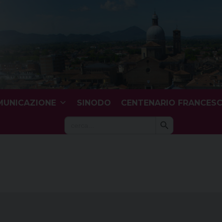
UNICAZIONE
SINODO
CENTENARIO FRANCES
Search Button
Search
for: