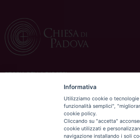
STORIA DELLA DIOCESI
La Diocesi di Padova è una sede della Chiesa cattolica in
Informativa
Italia suffraganea del Patriarcato di Venezia, appartenente
Utilizziamo cookie o tecnologie s
alla Regione Ecclesiastica Triveneto.
funzionalità semplici", "miglior
È costituita da 454 parrocchie situate nelle province di
cookie policy.
Padova, Vicenza, Venezia, Treviso, Belluno.
È retta dal vescovo Claudio Cipolla.
Cliccando su "accetta" acconsent
cookie utilizzati e personalizza
navigazione installando i soli co