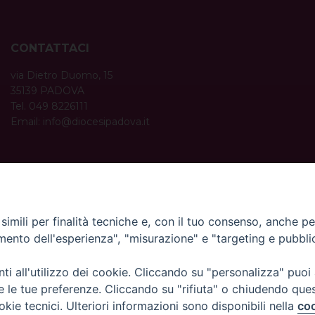
CONTATTACI
via Dietro Duomo, 15
35139 PADOVA
Tel. 049 8226111
Email:
info@diocesipadova.it
ORARI UFFICI
Dal lunedì al venerdì dalle 09:00 alle 12:30.
Pomeriggio solo su appuntamento.
imili per finalità tecniche e, con il tuo consenso, anche per 
amento dell'esperienza", "misurazione" e "targeting e pubbli
i all'utilizzo dei cookie. Cliccando su "personalizza" puoi
re le tue preferenze. Cliccando su "rifiuta" o chiudendo que
okie tecnici. Ulteriori informazioni sono disponibili nella
coo