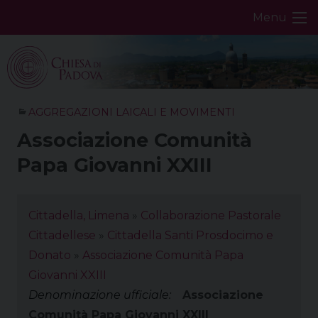
Skip
Menu
to
content
AGGREGAZIONI LAICALI E MOVIMENTI
Associazione Comunità
Papa Giovanni XXIII
Cittadella, Limena
»
Collaborazione Pastorale
Cittadellese
»
Cittadella Santi Prosdocimo e
Donato
»
Associazione Comunità Papa
Giovanni XXIII
Denominazione ufficiale:
Associazione
Comunità Papa Giovanni XXIII