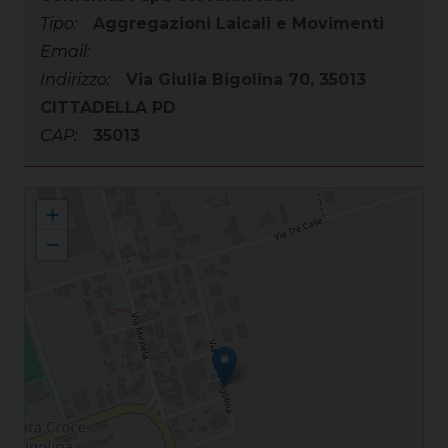
Tipo:
Aggregazioni Laicali e Movimenti
Email:
Indirizzo:
Via Giulia Bigolina 70, 35013
CITTADELLA PD
CAP:
35013
Associazione Comunità Papa Giovanni XXIII
+
−