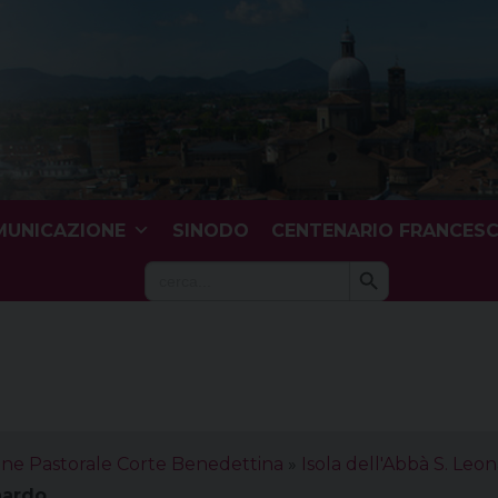
UNICAZIONE
SINODO
CENTENARIO FRANCES
Search Button
Search
for:
one Pastorale Corte Benedettina
»
Isola dell'Abbà S. Leo
nardo