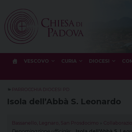
Skip
to
content
VESCOVO
CURIA
DIOCESI
COM
PARROCCHIA DIOCESI PD
Isola dell’Abbà S. Leonardo
Bassanello, Legnaro, San Prosdocimo
»
Collaborazi
Denominazione ufficiale:
Isola dell'Abbà S. Leo