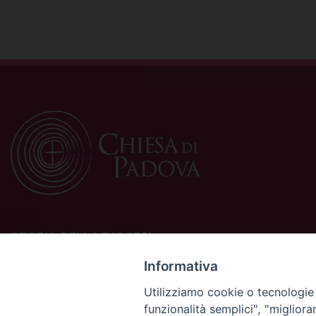
STORIA DELLA DIOCESI
La Diocesi di Padova è una sede della Chiesa cattolica in
Informativa
Italia suffraganea del Patriarcato di Venezia, appartenente
Utilizziamo cookie o tecnologie s
alla Regione Ecclesiastica Triveneto.
funzionalità semplici", "miglior
È costituita da 454 parrocchie situate nelle province di