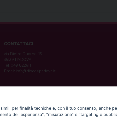
CONTATTACI
via Dietro Duomo, 15
35139 PADOVA
Tel. 049 8226111
Email:
info@diocesipadova.it
ORARI UFFICI
Dal lunedì al venerdì dalle 09:00 alle 12:30.
Pomeriggio solo su appuntamento.
imili per finalità tecniche e, con il tuo consenso, anche per 
amento dell'esperienza", "misurazione" e "targeting e pubbli