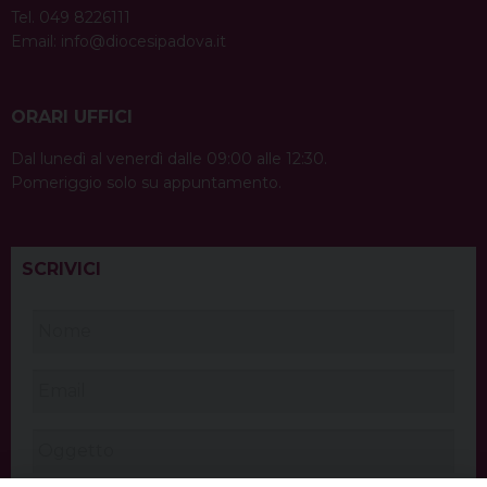
Tel. 049 8226111
Email:
info@diocesipadova.it
ORARI UFFICI
Dal lunedì al venerdì dalle 09:00 alle 12:30.
Pomeriggio solo su appuntamento.
SCRIVICI