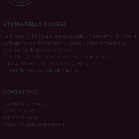
STORIA DELLA DIOCESI
La Diocesi di Padova è una sede della Chiesa cattolica in Italia
suffraganea del Patriarcato di Venezia, appartenente alla
Regione Ecclesiastica Triveneto.
È costituita da 454 parrocchie situate nelle province di
Padova, Vicenza, Venezia, Treviso, Belluno.
È retta dal vescovo Claudio Cipolla.
CONTATTACI
via Dietro Duomo, 15
35139 PADOVA
Tel. 049 8226111
Email:
info@diocesipadova.it