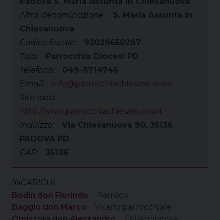
Padova S. Maria Assunta in Chiesanuova
Altra denominazione:
S. Maria Assunta in
Chiesanuova
Codice fiscale:
92029650287
Tipo:
Parrocchia Diocesi PD
Telefono:
049-8714746
Email:
info@parrocchiachiesanuova.it
Sito web:
http://www.parrocchiachiesanuova.it
Indirizzo:
Via Chiesanuova 90, 35136
PADOVA PD
CAP:
35136
INCARICHI
Bodin don Florindo
: Parroco
Baggio don Marco
: Vicario parrocchiale
Omizzolo don Alessandro
: Collaboratore