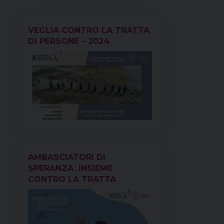
o
e
s
I
p
a
k
s
n
p
m
VEGLIA CONTRO LA TRATTA
t
DI PERSONE – 2024
AMBASCIATORI DI
SPERANZA. INSIEME
CONTRO LA TRATTA