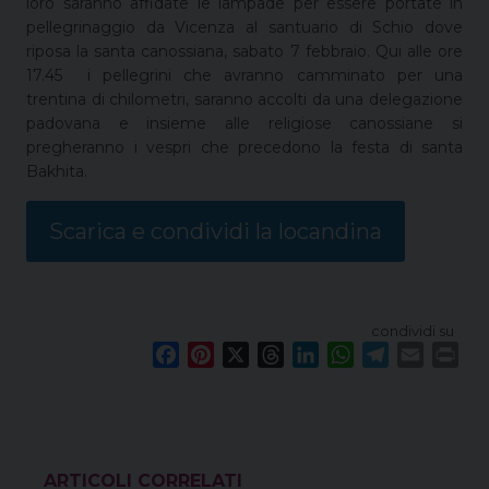
loro saranno affidate le lampade per essere portate in
pellegrinaggio da Vicenza al santuario di Schio dove
riposa la santa canossiana, sabato 7 febbraio. Qui alle ore
17.45 i pellegrini che avranno camminato per una
trentina di chilometri, saranno accolti da una delegazione
padovana e insieme alle religiose canossiane si
pregheranno i vespri che precedono la festa di santa
Bakhita.
Scarica e condividi la locandina
condividi su
F
P
X
T
L
W
T
E
P
a
i
h
i
h
e
m
r
c
n
r
n
a
l
a
i
e
t
e
k
t
e
i
n
b
e
a
e
s
g
l
t
o
r
d
d
A
r
VEDI ANCHE