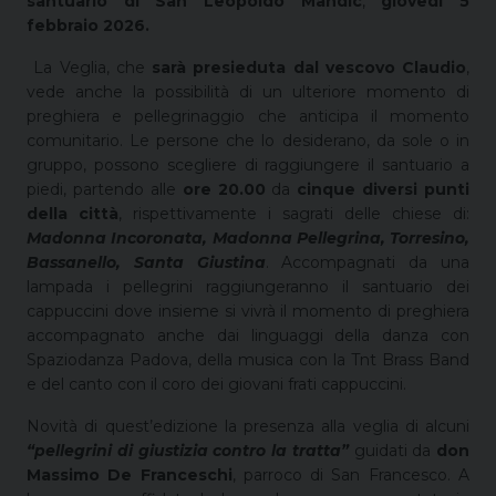
santuario di San Leopoldo Mandic
,
giovedì 5
febbraio 2026.
La Veglia, che
sarà presieduta dal vescovo Claudio
,
vede anche la possibilità di un ulteriore momento di
preghiera e pellegrinaggio che anticipa il momento
comunitario. Le persone che lo desiderano, da sole o in
gruppo, possono scegliere di raggiungere il santuario a
piedi, partendo alle
ore 20.00
da
cinque diversi punti
della città
, rispettivamente i sagrati delle chiese di:
Madonna Incoronata, Madonna Pellegrina, Torresino,
Bassanello, Santa Giustina
. Accompagnati da una
lampada i pellegrini raggiungeranno il santuario dei
cappuccini dove insieme si vivrà il momento di preghiera
accompagnato anche dai linguaggi della danza con
Spaziodanza Padova, della musica con la Tnt Brass Band
e del canto con il coro dei giovani frati cappuccini.
Novità di quest’edizione la presenza alla veglia di alcuni
“pellegrini di giustizia contro la tratta”
guidati da
don
Massimo De Franceschi
, parroco di San Francesco. A