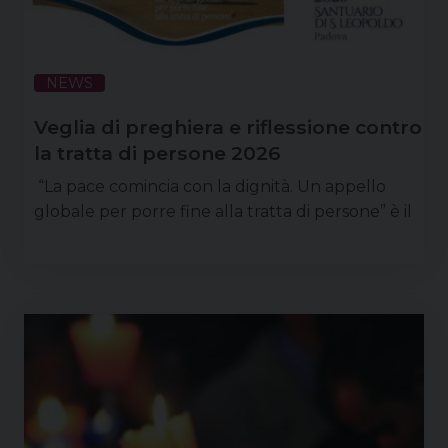
NEWS
Veglia di preghiera e riflessione contro
la tratta di persone 2026
“La pace comincia con la dignità. Un appello
globale per porre fine alla tratta di persone” è il
tema che accompagna la XII giornata mondiale
di preghiera e riflessione contro la tratta di
persone che si celebra nella festa di santa
Giuseppina Bakhita, l’8 febbraio. Ed è anche il
tema della Veglia diocesana di preghiera contro
la tratta, che si terrà a Padova, al santuario di San
…
Continua a leggere