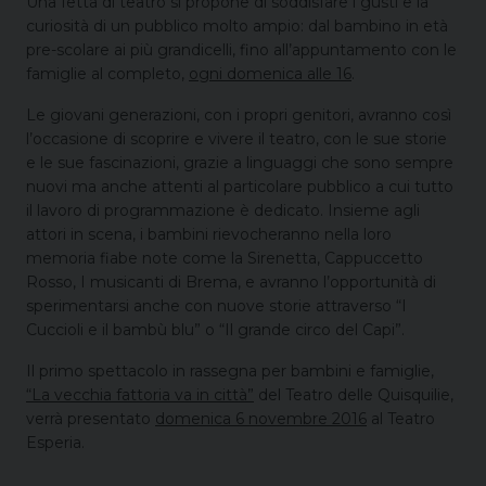
Una fetta di teatro si propone di soddisfare i gusti e la
curiosità di un pubblico molto ampio: dal bambino in età
pre-scolare ai più grandicelli, fino all’appuntamento con le
famiglie al completo,
ogni domenica alle 16
.
Le giovani generazioni, con i propri genitori, avranno così
l’occasione di scoprire e vivere il teatro, con le sue storie
e le sue fascinazioni, grazie a linguaggi che sono sempre
nuovi ma anche attenti al particolare pubblico a cui tutto
il lavoro di programmazione è dedicato. Insieme agli
attori in scena, i bambini rievocheranno nella loro
memoria fiabe note come la Sirenetta, Cappuccetto
Rosso, I musicanti di Brema, e avranno l’opportunità di
sperimentarsi anche con nuove storie attraverso “I
Cuccioli e il bambù blu” o “Il grande circo del Capi”.
Il primo spettacolo in rassegna per bambini e famiglie,
“La vecchia fattoria va in città”
del Teatro delle Quisquilie,
verrà presentato
domenica 6 novembre 2016
al Teatro
Esperia.