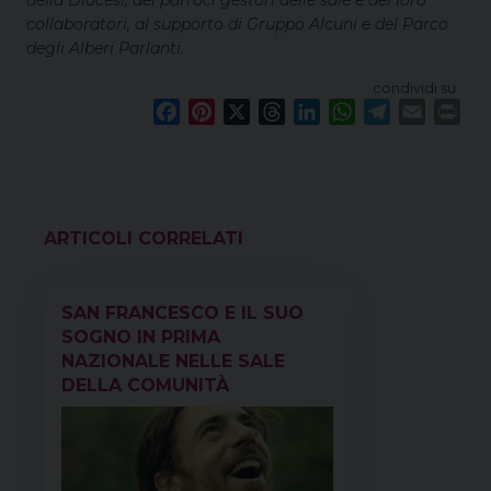
collaboratori, al supporto di Gruppo Alcuni e del Parco
degli Alberi Parlanti.
condividi su
F
P
X
T
L
W
T
E
P
a
i
h
i
h
e
m
r
c
n
r
n
a
l
a
i
e
t
e
k
t
e
i
n
b
e
a
e
s
g
l
t
o
r
d
d
A
r
VEDI ANCHE
o
e
s
I
p
a
k
s
n
p
m
SAN FRANCESCO E IL SUO
t
SOGNO IN PRIMA
NAZIONALE NELLE SALE
DELLA COMUNITÀ