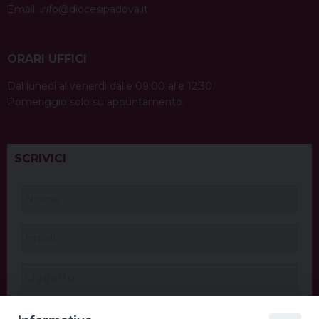
Email:
info@diocesipadova.it
ORARI UFFICI
Dal lunedì al venerdì dalle 09:00 alle 12:30.
Pomeriggio solo su appuntamento.
SCRIVICI