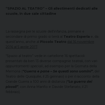
“SPAZIO AL TEATRO” – Gli allestimenti dedicati alle
scuole, in due sale cittadine
La rassegna per le scuole dell’infanzia, primarie e
secondare di primo grado si terrà al
Teatro Esperia
e, da
quest’anno, anche al
Piccolo Teatro
dal 16 novembre
2016 al 5 aprile 2017
.
“Spazio al teatro” vede in cartellone 16 spettacoli
presentati da ben 13 diverse compagnie teatrali, con vari
appuntamenti speciali
, ad esempio per la Giornata della
Memoria (
“Guerra e pane – Se questi sono uomini”
, del
Teatro delle Quisquilie, il 25 gennaio) o per il racconto della
Grande Guerra a 100 anni di distanza (
“La guerra dei
piccoli”
, con Anna Manfio e Davide Stefanato, il 21
febbraio).