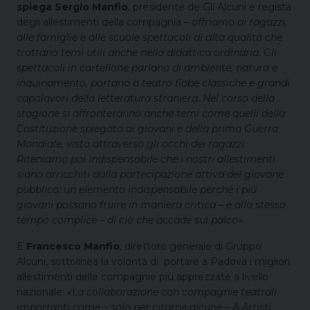
spiega Sergio Manfio
,
presidente de Gli Alcuni e regista
degli allestimenti della compagnia
–
offriamo ai ragazzi,
alle famiglie e alle scuole spettacoli di alta qualità che
trattano temi utili anche nella didattica ordinaria. Gli
spettacoli in cartellone parlano di ambiente, natura e
inquinamento, portano a teatro fiabe classiche e grandi
capolavori della letteratura straniera. Nel corso della
stagione si affronteranno anche temi come quelli della
Costituzione spiegata ai giovani e della prima Guerra
Mondiale, vista attraverso gli occhi dei ragazzi.
Riteniamo poi indispensabile che i nostri allestimenti
siano arricchiti dalla partecipazione attiva del giovane
pubblico: un elemento indispensabile perché i più
giovani possano fruire in maniera critica – e allo stesso
tempo complice – di ciò che accade sul palco
».
E
Francesco Manfio
, direttore generale di Gruppo
Alcuni, sottolinea la volontà di portare a Padova i migliori
allestimenti delle compagnie più apprezzate a livello
nazionale:
«La collaborazione con compagnie teatrali
importanti come – solo per citarne alcune – A.Artisti