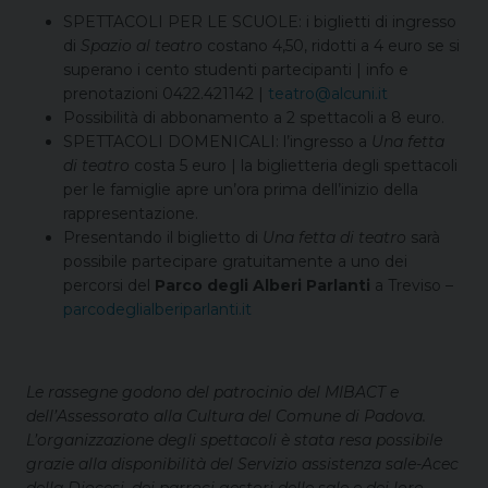
SPETTACOLI PER LE SCUOLE: i biglietti di ingresso
di
Spazio al teatro
costano 4,50, ridotti a 4 euro se si
superano i cento studenti partecipanti | info e
prenotazioni 0422.421142 |
teatro@alcuni.it
Possibilità di abbonamento a 2 spettacoli a 8 euro.
SPETTACOLI DOMENICALI: l’ingresso a
Una fetta
di teatro
costa 5 euro | la biglietteria degli spettacoli
per le famiglie apre un’ora prima dell’inizio della
rappresentazione.
Presentando il biglietto di
Una fetta di teatro
sarà
possibile partecipare gratuitamente a uno dei
percorsi del
Parco degli Alberi Parlanti
a Treviso –
parcodeglialberiparlanti.it
Le rassegne godono del patrocinio del MIBACT e
dell’Assessorato alla Cultura del Comune di Padova.
L’organizzazione degli spettacoli è stata resa possibile
grazie alla disponibilità del Servizio assistenza sale-Acec
della Diocesi, dei parroci gestori delle sale e dei loro