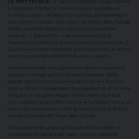
LO SPETTACOLO
–
Il Capi e l’Assistente (Sergio Manfio
e Francesco Manfio) si trovano a dover sventare un
malvagio piano che Maga Cornacchia sta mettendo in
atto contro i Cuccioli. Con l’aiuto del Mago della Palude,
infatti, la perfida Maga ha dato vita a una pianta
magica – il Bambù Blu – che ha la possibilità di
inquinare il mondo fino a trasformarlo in una palude. E i
Cuccioli non sanno che basta solo sfiorare con un dito la
pianta magica per essere trasformati in pietra.
I due protagonisti dello spettacolo devono riuscire ad
avvisarli in tempo prima che questo accada. Nella
palude ogni comunicazione risulta difficile e in più ci
sono le terribili Murene Iene che impediscono di toccare
l’acqua e di navigare. Maga Cornacchia e i suoi due
tonti aiutanti, gli ermellini Cuncun e Canbaluc, hanno un
piano che metteranno in atto grazie all’aiuto di Bianco,
il magico cavallo del Mago della Palude.
Fortunatamente, grazie all’astuzia dell’Assistente, e
nonostante l’imperizia del Capi, i Cuccioli vengono