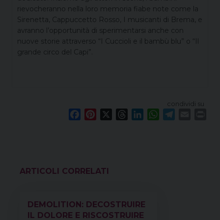
rievocheranno nella loro memoria fiabe note come la
Sirenetta, Cappuccetto Rosso, I musicanti di Brema, e
avranno l’opportunità di sperimentarsi anche con
nuove storie attraverso “I Cuccioli e il bambù blu” o “Il
grande circo del Capi”.
condividi su
F
P
X
T
L
W
T
E
P
a
i
h
i
h
e
m
r
c
n
r
n
a
l
a
i
e
t
e
k
t
e
i
n
b
e
a
e
s
g
l
t
o
r
d
d
A
r
VEDI ANCHE
o
e
s
I
p
a
k
s
n
p
m
DEMOLITION: DECOSTRUIRE
t
IL DOLORE E RISCOSTRUIRE