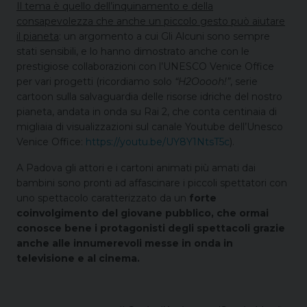
Il tema è quello dell’inquinamento e della
consapevolezza che anche un piccolo gesto può aiutare
il pianeta
: un argomento a cui Gli Alcuni sono sempre
stati sensibili, e lo hanno dimostrato anche con le
prestigiose collaborazioni con l’UNESCO Venice Office
per vari progetti (ricordiamo solo
“H2Ooooh!”
, serie
cartoon sulla salvaguardia delle risorse idriche del nostro
pianeta, andata in onda su Rai 2, che conta centinaia di
migliaia di visualizzazioni sul canale Youtube dell’Unesco
Venice Office:
https://youtu.be/UY8Y1NtsT5c
).
A Padova gli attori e i cartoni animati più amati dai
bambini sono pronti ad affascinare i piccoli spettatori con
uno spettacolo caratterizzato da un
forte
coinvolgimento del giovane pubblico, che ormai
conosce bene i
protagonisti
degli spettacoli grazie
anche alle innumerevoli messe in onda in
televisione e al cinema.