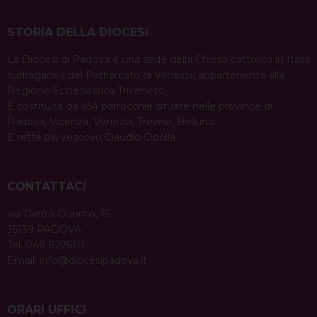
STORIA DELLA DIOCESI
La Diocesi di Padova è una sede della Chiesa cattolica in Italia
suffraganea del Patriarcato di Venezia, appartenente alla
Regione Ecclesiastica Triveneto.
È costituita da 454 parrocchie situate nelle province di
Padova, Vicenza, Venezia, Treviso, Belluno.
È retta dal vescovo Claudio Cipolla.
CONTATTACI
via Dietro Duomo, 15
35139 PADOVA
Tel. 049 8226111
Email:
info@diocesipadova.it
ORARI UFFICI